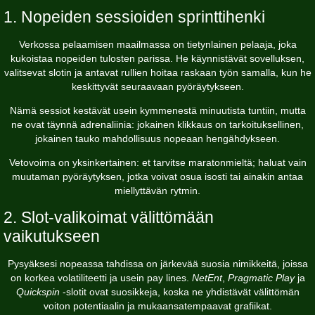
1. Nopeiden sessioiden sprinttihenki
Verkossa pelaamisen maailmassa on tietynlainen pelaaja, joka
kukoistaa nopeiden tulosten parissa. He käynnistävät sovelluksen,
valitsevat slotin ja antavat rullien hoitaa raskaan työn samalla, kun he
keskittyvät seuraavaan pyöräytykseen.
Nämä sessiot kestävät usein kymmenestä minuutista tuntiin, mutta
ne ovat täynnä adrenaliinia: jokainen klikkaus on tarkoituksellinen,
jokainen tauko mahdollisuus nopeaan hengähdykseen.
Vetovoima on yksinkertainen: et tarvitse maratonmieltä; haluat vain
muutaman pyöräytyksen, jotka voivat osua isosti tai ainakin antaa
miellyttävän rytmin.
2. Slot-valikoimat välittömään
vaikutukseen
Pysyäksesi nopeassa tahdissa on järkevää suosia nimikkeitä, joissa
on korkea volatiliteetti ja usein pay lines.
NetEnt
,
Pragmatic Play
ja
Quickspin
-slotit ovat suosikkeja, koska ne yhdistävät välittömän
voiton potentiaalin ja mukaansatempaavat grafiikat.