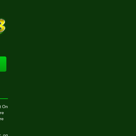
et On
re
ere
r, og