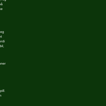
på
ke
deg
et
ordi
il,
nner
ill.
m