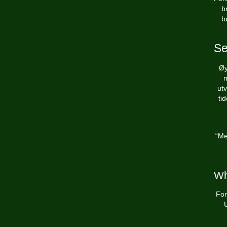
b
b
Se
Øy
m
utv
ti
“Me
Wh
For