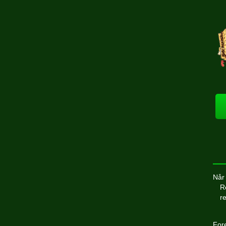
Når 
R
re
Fore