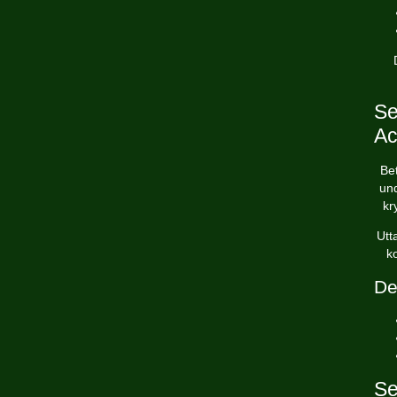
Se
Ac
Bet
und
kr
Utt
ko
De
Se